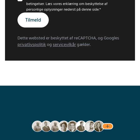
betingelser. Læs vores erklæring om beskyttelse af
personlige oplysninger nederst på denne side.
*
Tilmeld
Dette websted er beskyttet af reCAPTCHA, og Googles
privatlivspolitik
og
servicevilkår
gælder.