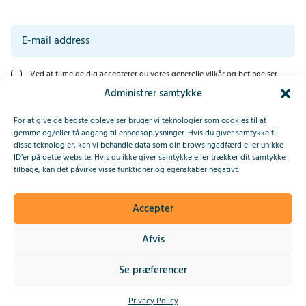
Ved at tilmelde dig accepterer du vores generelle vilkår og betingelser.
Læs vores erklæring om beskyttelse af personlige oplysninger nederst på
Administrer samtykke
denne side.
*
Tilmeld
For at give de bedste oplevelser bruger vi teknologier som cookies til at
gemme og/eller få adgang til enhedsoplysninger. Hvis du giver samtykke til
disse teknologier, kan vi behandle data som din browsingadfærd eller unikke
ID’er på dette website. Hvis du ikke giver samtykke eller trækker dit samtykke
This site is protected by reCAPTCHA and the Google
Privacy Policy
tilbage, kan det påvirke visse funktioner og egenskaber negativt.
and
Terms of Service
apply.
Accepter
2025 © IndiaConnected
Afvis
Fortrolighedserklæring
Se præferencer
Hjemmeside af Upside
Privacy Policy